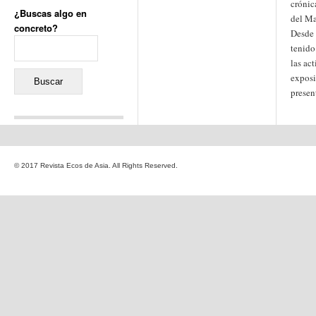
crónic
¿Buscas algo en
del Ma
concreto?
Desde 
Buscar:
tenido
las act
exposi
presen
Comentarios recientes
Jacqueline
en
«Recuerdos
© 2017 Revista Ecos de Asia. All Rights Reserved.
de la Alhambra» y la
reinvención de un género
Yiss
en
«Recuerdos de la
Alhambra» y la reinvención
de un género
Oscar Darío Rivero Gálvez
en
Los Shimazu y Ryûkyû:
Japón conquista Okinawa
Javier Brenes
en
Porcelana
de Kutani
Name *
en
«Recuerdos de
la Alhambra» y la
reinvención de un género