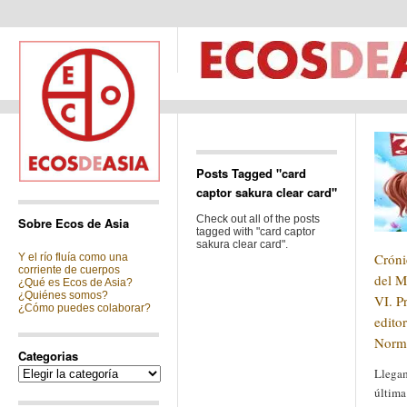
Posts Tagged "card
captor sakura clear card"
Check out all of the posts
Sobre Ecos de Asia
tagged with "card captor
sakura clear card".
Cróni
Y el río fluía como una
corriente de cuerpos
del M
¿Qué es Ecos de Asia?
¿Quiénes somos?
VI. P
¿Cómo puedes colaborar?
edito
Norma
Categorias
Categorias
Llegam
última