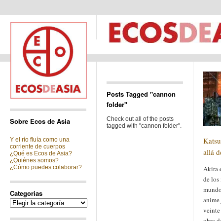
Posts Tagged "cannon
folder"
Check out all of the posts
Sobre Ecos de Asia
tagged with "cannon folder".
Katsu
Y el río fluía como una
corriente de cuerpos
allá d
¿Qué es Ecos de Asia?
¿Quiénes somos?
¿Cómo puedes colaborar?
Akira 
de los
mundo 
Categorias
anime 
Categorias
veinte
obra d