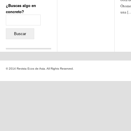
¿Buscas algo en
Ôtomo 
concreto?
una [
Buscar:
Comentarios recientes
Jacqueline
en
«Recuerdos
© 2014 Revista Ecos de Asia. All Rights Reserved.
de la Alhambra» y la
reinvención de un género
Yiss
en
«Recuerdos de la
Alhambra» y la reinvención
de un género
Oscar Darío Rivero Gálvez
en
Los Shimazu y Ryûkyû:
Japón conquista Okinawa
Javier Brenes
en
Porcelana
de Kutani
Name *
en
«Recuerdos de
la Alhambra» y la
reinvención de un género