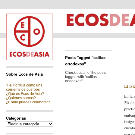
Posts Tagged "califas
ortodoxos"
Check out all of the posts
Sobre Ecos de Asia
tagged with "califas
ortodoxos".
El Is
Y el río fluía como una
corriente de cuerpos
¿Qué es Ecos de Asia?
En la 
¿Quiénes somos?
2% de 
¿Cómo puedes colaborar?
practic
embarg
Categorias
insigni
Categorias
cuenta
más de