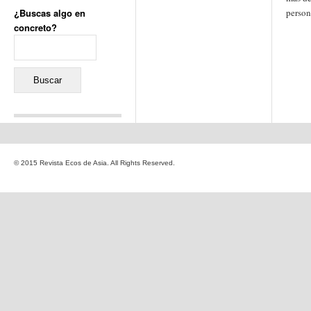
¿Buscas algo en
person
concreto?
Buscar:
Comentarios recientes
Jacqueline
en
«Recuerdos
© 2015 Revista Ecos de Asia. All Rights Reserved.
de la Alhambra» y la
reinvención de un género
Yiss
en
«Recuerdos de la
Alhambra» y la reinvención
de un género
Oscar Darío Rivero Gálvez
en
Los Shimazu y Ryûkyû:
Japón conquista Okinawa
Javier Brenes
en
Porcelana
de Kutani
Name *
en
«Recuerdos de
la Alhambra» y la
reinvención de un género