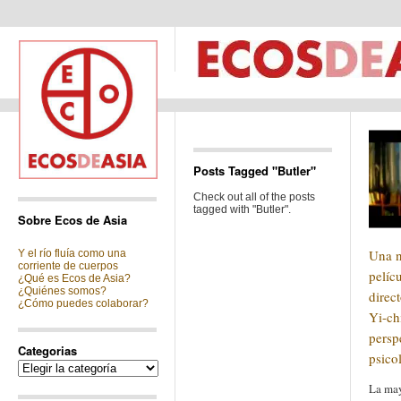
Posts Tagged "Butler"
Check out all of the posts
tagged with "Butler".
Sobre Ecos de Asia
Una n
Y el río fluía como una
corriente de cuerpos
pelícu
¿Qué es Ecos de Asia?
¿Quiénes somos?
direc
¿Cómo puedes colaborar?
Yi-ch
persp
Categorias
psico
Categorias
La may