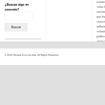
estamo
¿Buscas algo en
vidas 
concreto?
creyen
Buscar:
que h
consci
influe
volunt
padres
algún
Comentarios recientes
Jacqueline
en
«Recuerdos
© 2020 Revista Ecos de Asia. All Rights Reserved.
de la Alhambra» y la
reinvención de un género
Yiss
en
«Recuerdos de la
Alhambra» y la reinvención
de un género
Oscar Darío Rivero Gálvez
en
Los Shimazu y Ryûkyû:
Japón conquista Okinawa
Javier Brenes
en
Porcelana
de Kutani
Name *
en
«Recuerdos de
la Alhambra» y la
reinvención de un género