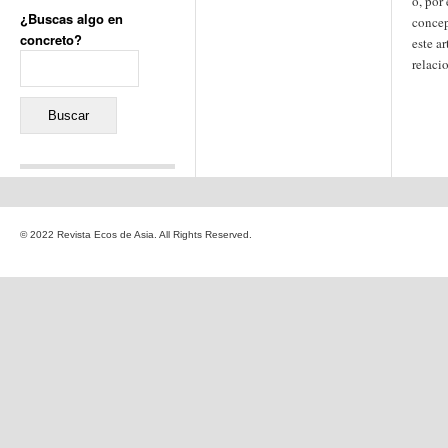
o, por 
¿Buscas algo en
concep
concreto?
este ar
Buscar:
relaci
Comentarios recientes
Jacqueline
en
«Recuerdos
© 2022 Revista Ecos de Asia. All Rights Reserved.
de la Alhambra» y la
reinvención de un género
Yiss
en
«Recuerdos de la
Alhambra» y la reinvención
de un género
Oscar Darío Rivero Gálvez
en
Los Shimazu y Ryûkyû:
Japón conquista Okinawa
Javier Brenes
en
Porcelana
de Kutani
Name *
en
«Recuerdos de
la Alhambra» y la
reinvención de un género