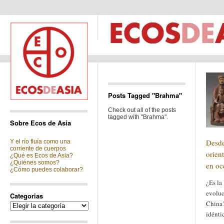
Posts Tagged "Brahma"
Check out all of the posts
tagged with "Brahma".
Sobre Ecos de Asia
Desd
Y el río fluía como una
corriente de cuerpos
orien
¿Qué es Ecos de Asia?
¿Quiénes somos?
en oc
¿Cómo puedes colaborar?
¿Es la
evoluc
Categorias
China?
Categorias
idénti