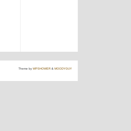
Theme by
WPSHOWER
&
MOODYGUY