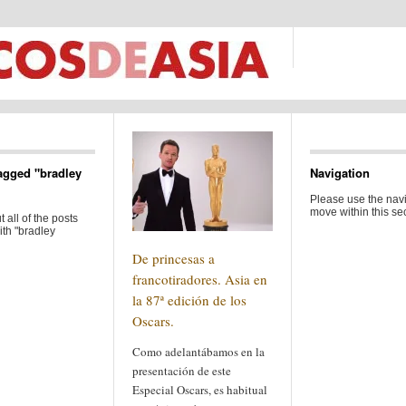
agged "bradley
Navigation
Please use the navi
move within this sec
 all of the posts
th "bradley
De princesas a
francotiradores. Asia en
la 87ª edición de los
Oscars.
Como adelantábamos en la
presentación de este
Especial Oscars, es habitual