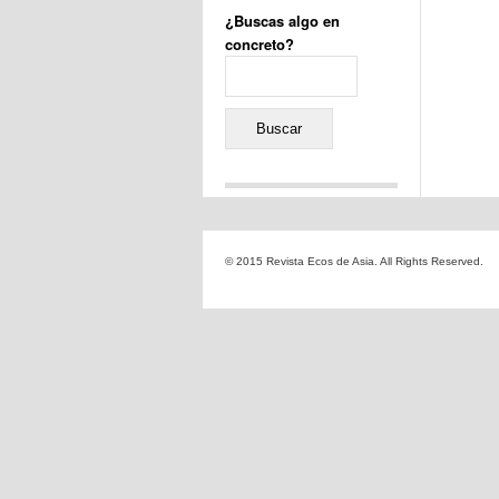
¿Buscas algo en
concreto?
Buscar:
Comentarios recientes
Jacqueline
en
«Recuerdos
© 2015 Revista Ecos de Asia. All Rights Reserved.
de la Alhambra» y la
reinvención de un género
Yiss
en
«Recuerdos de la
Alhambra» y la reinvención
de un género
Oscar Darío Rivero Gálvez
en
Los Shimazu y Ryûkyû:
Japón conquista Okinawa
Javier Brenes
en
Porcelana
de Kutani
Name *
en
«Recuerdos de
la Alhambra» y la
reinvención de un género