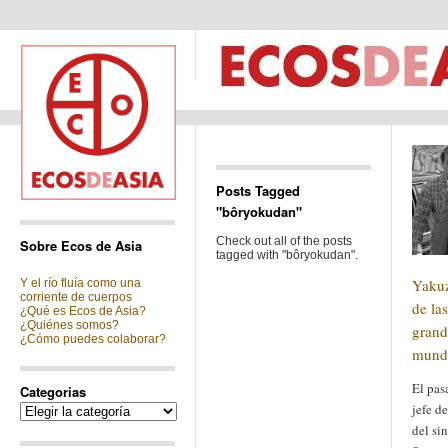
Posts Tagged
"bôryokudan"
Check out all of the posts
Sobre Ecos de Asia
tagged with "bôryokudan".
Yakuz
Y el río fluía como una
corriente de cuerpos
de la
¿Qué es Ecos de Asia?
¿Quiénes somos?
grand
¿Cómo puedes colaborar?
mundo
El pas
Categorias
jefe d
Categorias
del si