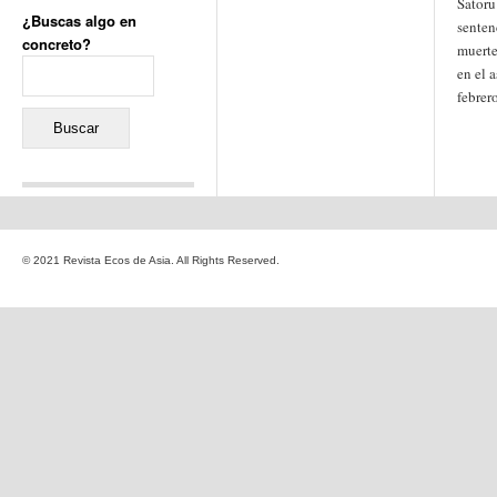
Satoru
¿Buscas algo en
senten
concreto?
muerte
Buscar:
en el a
febrer
Comentarios recientes
Jacqueline
en
«Recuerdos
© 2021 Revista Ecos de Asia. All Rights Reserved.
de la Alhambra» y la
reinvención de un género
Yiss
en
«Recuerdos de la
Alhambra» y la reinvención
de un género
Oscar Darío Rivero Gálvez
en
Los Shimazu y Ryûkyû:
Japón conquista Okinawa
Javier Brenes
en
Porcelana
de Kutani
Name *
en
«Recuerdos de
la Alhambra» y la
reinvención de un género