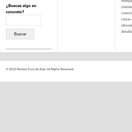
inaugu
¿Buscas algo en
cinema
concreto?
conoci
Buscar:
cuyas 
idiosi
detall
Comentarios recientes
Jacqueline
en
«Recuerdos
© 2016 Revista Ecos de Asia. All Rights Reserved.
de la Alhambra» y la
reinvención de un género
Yiss
en
«Recuerdos de la
Alhambra» y la reinvención
de un género
Oscar Darío Rivero Gálvez
en
Los Shimazu y Ryûkyû:
Japón conquista Okinawa
Javier Brenes
en
Porcelana
de Kutani
Name *
en
«Recuerdos de
la Alhambra» y la
reinvención de un género