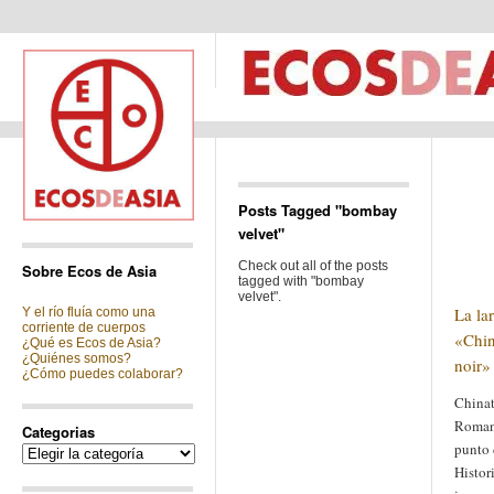
Posts Tagged "bombay
velvet"
Check out all of the posts
Sobre Ecos de Asia
tagged with "bombay
velvet".
La la
Y el río fluía como una
corriente de cuerpos
«Chin
¿Qué es Ecos de Asia?
¿Quiénes somos?
noir» 
¿Cómo puedes colaborar?
Chinat
Roman 
Categorias
punto 
Categorias
Histor