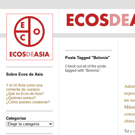
Posts Tagged "Bolonia"
Check out all of the posts
tagged with "Bolonia".
Sobre Ecos de Asia
Adent
Y el río fluía como una
corriente de cuerpos
expos
¿Qué es Ecos de Asia?
¿Quiénes somos?
un se
¿Cómo puedes colaborar?
Milan
conoc
Categorias
china 
Categorias
Tal y 