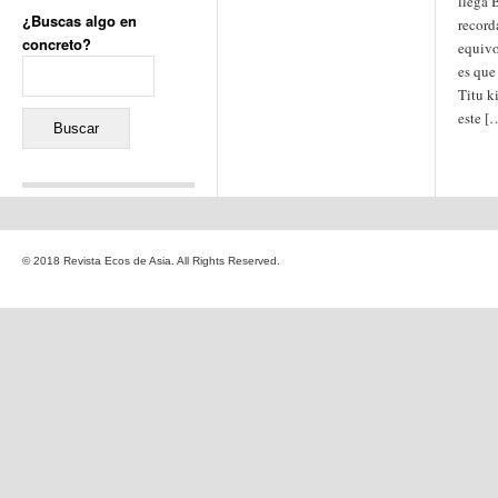
llega 
¿Buscas algo en
record
concreto?
equivo
Buscar:
es que
Titu k
este [
Comentarios recientes
Jacqueline
en
«Recuerdos
© 2018 Revista Ecos de Asia. All Rights Reserved.
de la Alhambra» y la
reinvención de un género
Yiss
en
«Recuerdos de la
Alhambra» y la reinvención
de un género
Oscar Darío Rivero Gálvez
en
Los Shimazu y Ryûkyû:
Japón conquista Okinawa
Javier Brenes
en
Porcelana
de Kutani
Name *
en
«Recuerdos de
la Alhambra» y la
reinvención de un género