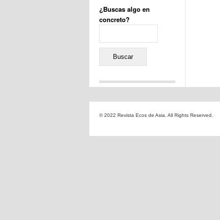
¿Buscas algo en
concreto?
Buscar:
Comentarios recientes
Jacqueline
en
«Recuerdos
© 2022 Revista Ecos de Asia. All Rights Reserved.
de la Alhambra» y la
reinvención de un género
Yiss
en
«Recuerdos de la
Alhambra» y la reinvención
de un género
Oscar Darío Rivero Gálvez
en
Los Shimazu y Ryûkyû:
Japón conquista Okinawa
Javier Brenes
en
Porcelana
de Kutani
Name *
en
«Recuerdos de
la Alhambra» y la
reinvención de un género