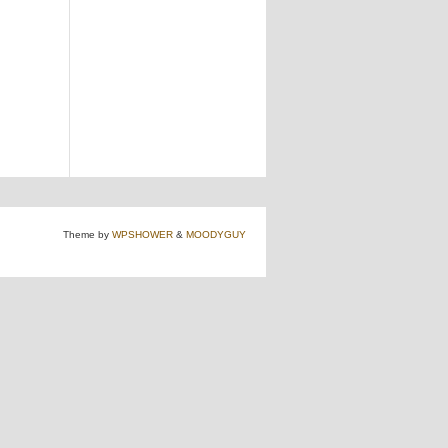
Theme by
WPSHOWER
&
MOODYGUY