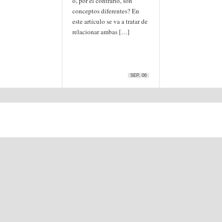
o, por el contrario, son
conceptos diferentes? En
este artículo se va a tratar de
relacionar ambas […]
SEP, 06