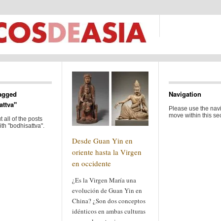
agged
Navigation
attva"
Please use the navi
move within this sec
 all of the posts
th "bodhisattva".
Desde Guan Yin en
oriente hasta la Virgen
en occidente
¿Es la Virgen María una
evolución de Guan Yin en
China? ¿Son dos conceptos
idénticos en ambas culturas