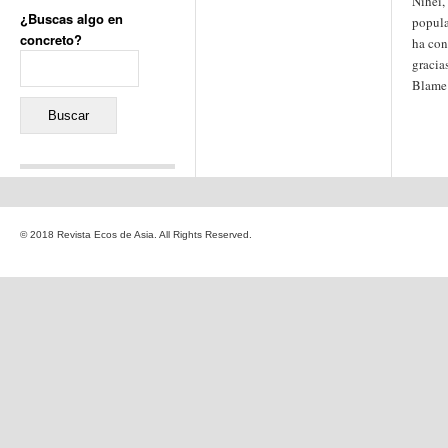
Nihei,
¿Buscas algo en
popula
concreto?
ha con
Buscar:
gracia
Blame
Comentarios recientes
Jacqueline
en
«Recuerdos
© 2018 Revista Ecos de Asia. All Rights Reserved.
de la Alhambra» y la
reinvención de un género
Yiss
en
«Recuerdos de la
Alhambra» y la reinvención
de un género
Oscar Darío Rivero Gálvez
en
Los Shimazu y Ryûkyû:
Japón conquista Okinawa
Javier Brenes
en
Porcelana
de Kutani
Name *
en
«Recuerdos de
la Alhambra» y la
reinvención de un género