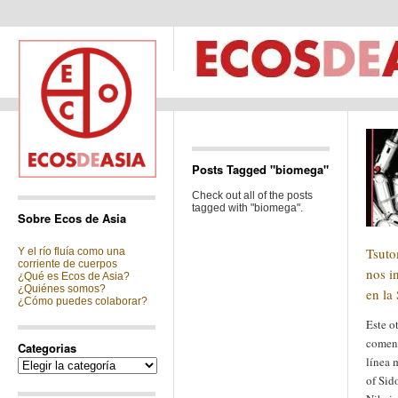
Posts Tagged "biomega"
Check out all of the posts
tagged with "biomega".
Sobre Ecos de Asia
Tsuto
Y el río fluía como una
corriente de cuerpos
nos i
¿Qué es Ecos de Asia?
¿Quiénes somos?
en la
¿Cómo puedes colaborar?
Este o
comenz
Categorias
línea 
Categorias
of Sid