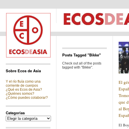
Posts Tagged "Bikke"
Check out all of the posts
tagged with "Bikke".
Sobre Ecos de Asia
El gé
Y el río fluía como una
corriente de cuerpos
Españ
¿Qué es Ecos de Asia?
¿Quiénes somos?
Tomod
¿Cómo puedes colaborar?
que d
al Bo
Categorias
Españ
Categorias
El Boy