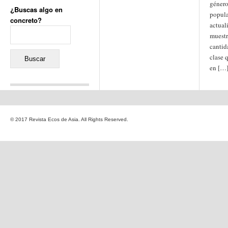
géner
¿Buscas algo en
popula
concreto?
actual
Buscar:
muestr
cantid
clase 
en […
Comentarios recientes
Jacqueline
en
«Recuerdos
© 2017 Revista Ecos de Asia. All Rights Reserved.
de la Alhambra» y la
reinvención de un género
Yiss
en
«Recuerdos de la
Alhambra» y la reinvención
de un género
Oscar Darío Rivero Gálvez
en
Los Shimazu y Ryûkyû:
Japón conquista Okinawa
Javier Brenes
en
Porcelana
de Kutani
Name *
en
«Recuerdos de
la Alhambra» y la
reinvención de un género