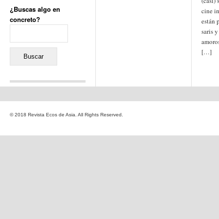
(casi)
¿Buscas algo en
cine i
concreto?
están 
Buscar:
saris 
amoros
[…]
Comentarios recientes
Jacqueline
en
«Recuerdos
© 2018 Revista Ecos de Asia. All Rights Reserved.
de la Alhambra» y la
reinvención de un género
Yiss
en
«Recuerdos de la
Alhambra» y la reinvención
de un género
Oscar Darío Rivero Gálvez
en
Los Shimazu y Ryûkyû:
Japón conquista Okinawa
Javier Brenes
en
Porcelana
de Kutani
Name *
en
«Recuerdos de
la Alhambra» y la
reinvención de un género