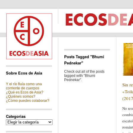
Posts Tagged "Bhumi
Pednekar"
Check out all of the posts
Sobre Ecos de Asia
tagged with "Bhumi
Pednekar".
Sin r
Y el río fluía como una
corriente de cuerpos
«Toil
¿Qué es Ecos de Asia?
¿Quiénes somos?
(2017
¿Cómo puedes colaborar?
No res
combin
Categorias
escato
Categorias
románt