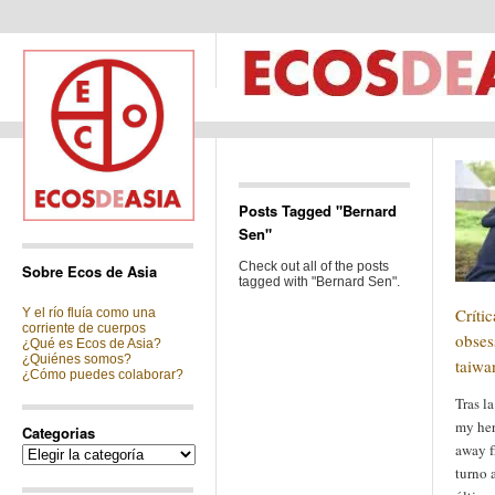
Posts Tagged "Bernard
Sen"
Check out all of the posts
Sobre Ecos de Asia
tagged with "Bernard Sen".
Críti
Y el río fluía como una
corriente de cuerpos
obses
¿Qué es Ecos de Asia?
¿Quiénes somos?
taiwa
¿Cómo puedes colaborar?
Tras la
my her
Categorias
away f
Categorias
turno 