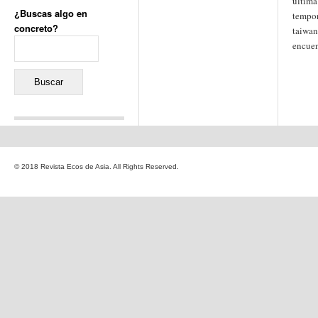
última
¿Buscas algo en
tempor
concreto?
taiwan
Buscar:
encuen
Comentarios recientes
Jacqueline
en
«Recuerdos
© 2018 Revista Ecos de Asia. All Rights Reserved.
de la Alhambra» y la
reinvención de un género
Yiss
en
«Recuerdos de la
Alhambra» y la reinvención
de un género
Oscar Darío Rivero Gálvez
en
Los Shimazu y Ryûkyû:
Japón conquista Okinawa
Javier Brenes
en
Porcelana
de Kutani
Name *
en
«Recuerdos de
la Alhambra» y la
reinvención de un género