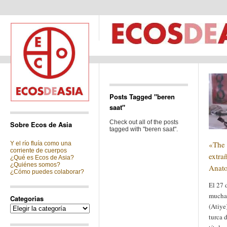
Posts Tagged "beren
saat"
Check out all of the posts
Sobre Ecos de Asia
tagged with "beren saat".
«The 
Y el río fluía como una
corriente de cuerpos
extra
¿Qué es Ecos de Asia?
¿Quiénes somos?
Anato
¿Cómo puedes colaborar?
El 27 
muchas
Categorias
(Atiye
Categorias
turca d