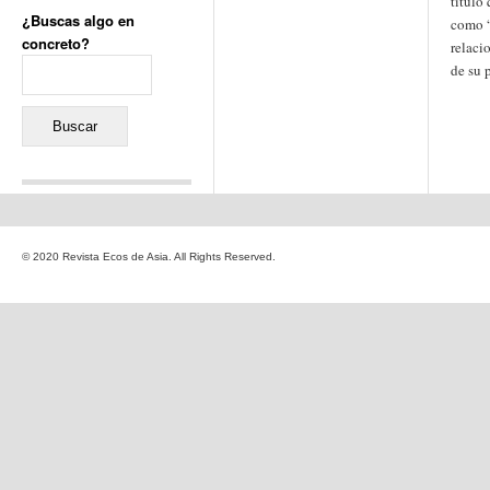
título
¿Buscas algo en
como “
concreto?
relaci
Buscar:
de su 
Comentarios recientes
Jacqueline
en
«Recuerdos
© 2020 Revista Ecos de Asia. All Rights Reserved.
de la Alhambra» y la
reinvención de un género
Yiss
en
«Recuerdos de la
Alhambra» y la reinvención
de un género
Oscar Darío Rivero Gálvez
en
Los Shimazu y Ryûkyû:
Japón conquista Okinawa
Javier Brenes
en
Porcelana
de Kutani
Name *
en
«Recuerdos de
la Alhambra» y la
reinvención de un género