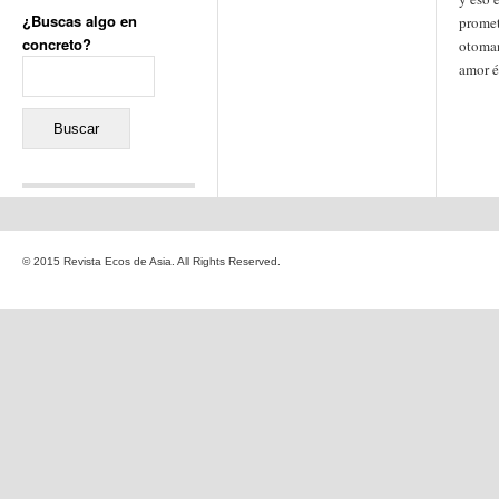
¿Buscas algo en
promet
concreto?
otoman
Buscar:
amor é
Comentarios recientes
Jacqueline
en
«Recuerdos
© 2015 Revista Ecos de Asia. All Rights Reserved.
de la Alhambra» y la
reinvención de un género
Yiss
en
«Recuerdos de la
Alhambra» y la reinvención
de un género
Oscar Darío Rivero Gálvez
en
Los Shimazu y Ryûkyû:
Japón conquista Okinawa
Javier Brenes
en
Porcelana
de Kutani
Name *
en
«Recuerdos de
la Alhambra» y la
reinvención de un género