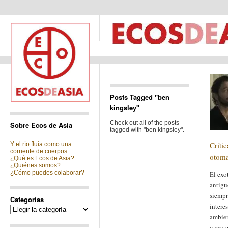
Posts Tagged "ben
kingsley"
Check out all of the posts
Sobre Ecos de Asia
tagged with "ben kingsley".
Crític
Y el río fluía como una
corriente de cuerpos
otoma
¿Qué es Ecos de Asia?
¿Quiénes somos?
¿Cómo puedes colaborar?
El exo
antigu
siempr
Categorias
intere
Categorias
ambien
y eso 