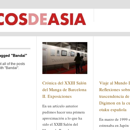
agged "Bandai"
 all of the posts
th "Bandai".
Crónica del XXIII Salón
Viaje al Mundo D
del Manga de Barcelona
Reflexiones sobr
II. Exposiciones
trascendencia de
Digimon en la cu
En un artículo anterior
otaku española
pudimos hacer una primera
aproximación a lo que ha
En marzo de 1999 
sido el XXIII Salón del
estrenaba en Japón