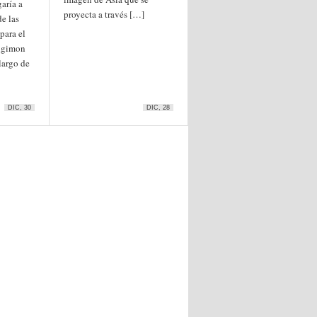
aría a
proyecta a través […]
de las
para el
Digimon
largo de
DIC, 30
DIC, 28