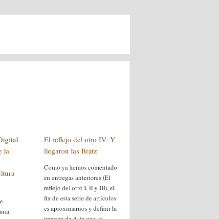
igital.
El reflejo del otro IV: Y
e la
llegaron las Bratz
Como ya hemos comentado
ltura
en entregas anteriores (El
reflejo del otro I, II y III), el
fin de esta serie de artículos
se
es aproximarnos y definir la
 una
imagen de Asia que se