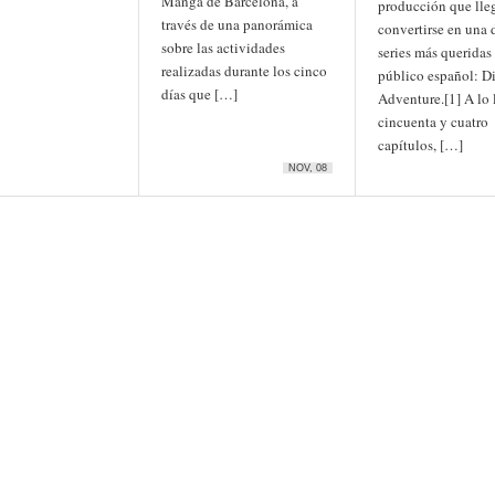
Manga de Barcelona, a
producción que lleg
través de una panorámica
convertirse en una 
sobre las actividades
series más queridas 
realizadas durante los cinco
público español: 
días que […]
Adventure.[1] A lo 
cincuenta y cuatro
capítulos, […]
NOV, 08