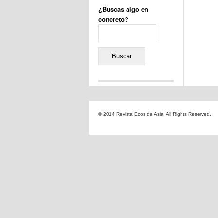
¿Buscas algo en
concreto?
Buscar:
Comentarios recientes
Jacqueline
en
«Recuerdos
© 2014 Revista Ecos de Asia. All Rights Reserved.
de la Alhambra» y la
reinvención de un género
Yiss
en
«Recuerdos de la
Alhambra» y la reinvención
de un género
Oscar Darío Rivero Gálvez
en
Los Shimazu y Ryûkyû:
Japón conquista Okinawa
Javier Brenes
en
Porcelana
de Kutani
Name *
en
«Recuerdos de
la Alhambra» y la
reinvención de un género