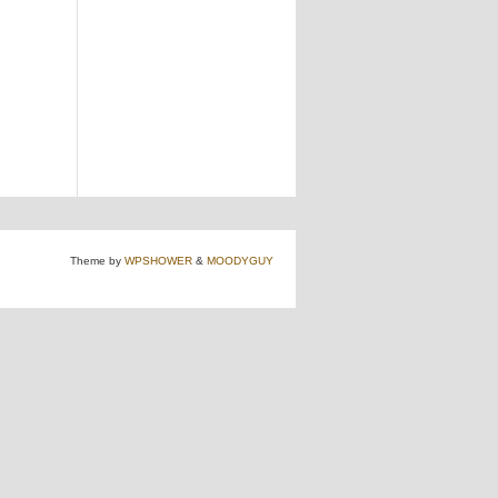
Theme by
WPSHOWER
&
MOODYGUY