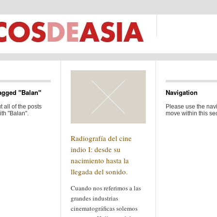
agged "Balan"
Navigation
 all of the posts
Please use the navi
th "Balan".
move within this sec
Radiografía del cine
indio I: desde su
nacimiento hasta la
llegada del sonido.
Cuando nos referimos a las
grandes industrias
cinematográficas solemos