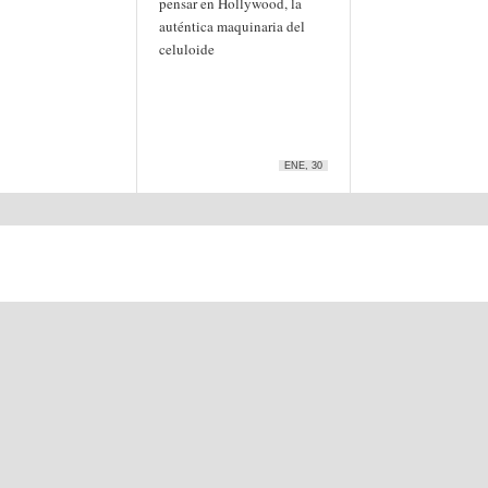
pensar en Hollywood, la
auténtica maquinaria del
celuloide
ENE, 30