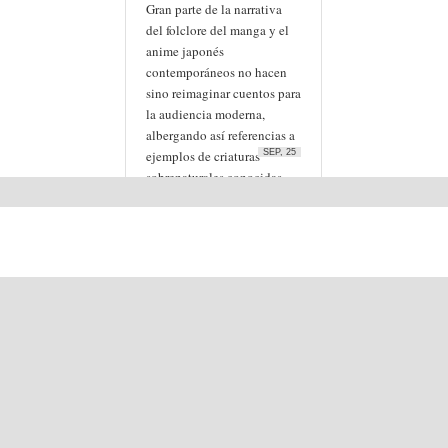
Gran parte de la narrativa
del folclore del manga y el
anime japonés
contemporáneos no hacen
sino reimaginar cuentos para
la audiencia moderna,
albergando así referencias a
ejemplos de criaturas
SEP, 25
sobrenaturales conocidas
bajo el nombre […]