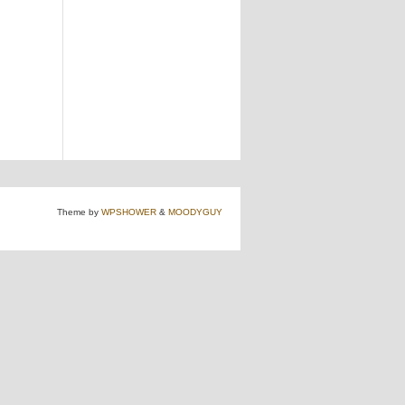
Theme by
WPSHOWER
&
MOODYGUY