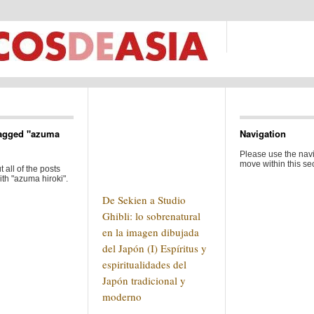
agged "azuma
Navigation
Please use the navi
move within this sec
 all of the posts
th "azuma hiroki".
De Sekien a Studio
Ghibli: lo sobrenatural
en la imagen dibujada
del Japón (I) Espíritus y
espiritualidades del
Japón tradicional y
moderno