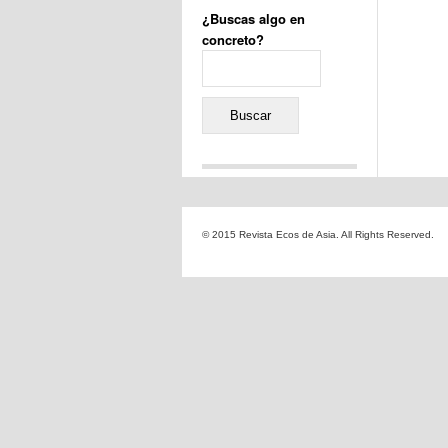
¿Buscas algo en
concreto?
Buscar:
Comentarios recientes
Jacqueline
en
«Recuerdos
© 2015 Revista Ecos de Asia. All Rights Reserved.
de la Alhambra» y la
reinvención de un género
Yiss
en
«Recuerdos de la
Alhambra» y la reinvención
de un género
Oscar Darío Rivero Gálvez
en
Los Shimazu y Ryûkyû:
Japón conquista Okinawa
Javier Brenes
en
Porcelana
de Kutani
Name *
en
«Recuerdos de
la Alhambra» y la
reinvención de un género