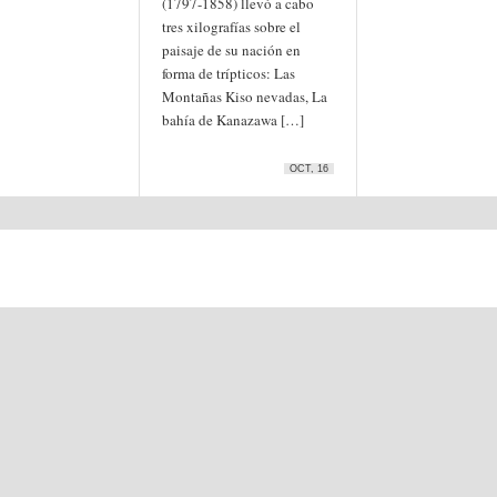
(1797-1858) llevó a cabo
tres xilografías sobre el
paisaje de su nación en
forma de trípticos: Las
Montañas Kiso nevadas, La
bahía de Kanazawa […]
OCT, 16