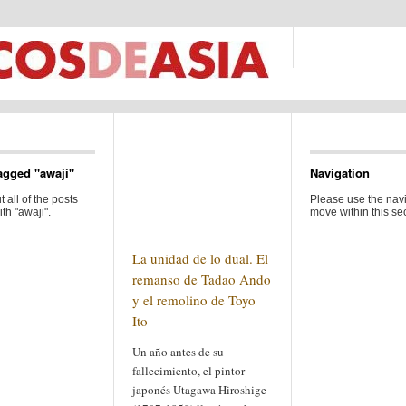
agged "awaji"
Navigation
 all of the posts
Please use the navi
th "awaji".
move within this sec
La unidad de lo dual. El
remanso de Tadao Ando
y el remolino de Toyo
Ito
Un año antes de su
fallecimiento, el pintor
japonés Utagawa Hiroshige