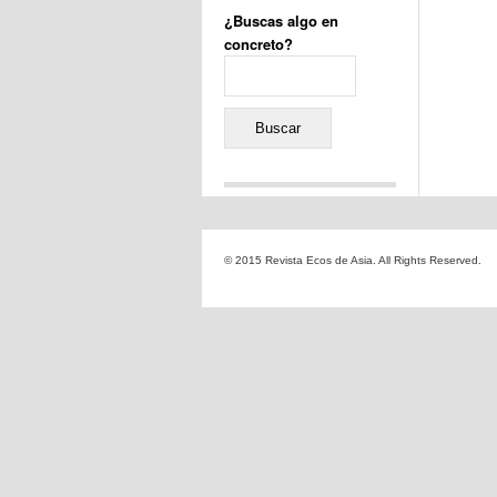
¿Buscas algo en
concreto?
Buscar:
Comentarios recientes
Jacqueline
en
«Recuerdos
© 2015 Revista Ecos de Asia. All Rights Reserved.
de la Alhambra» y la
reinvención de un género
Yiss
en
«Recuerdos de la
Alhambra» y la reinvención
de un género
Oscar Darío Rivero Gálvez
en
Los Shimazu y Ryûkyû:
Japón conquista Okinawa
Javier Brenes
en
Porcelana
de Kutani
Name *
en
«Recuerdos de
la Alhambra» y la
reinvención de un género