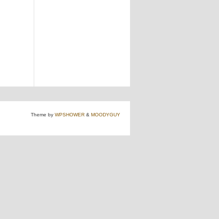
Theme by
WPSHOWER
&
MOODYGUY