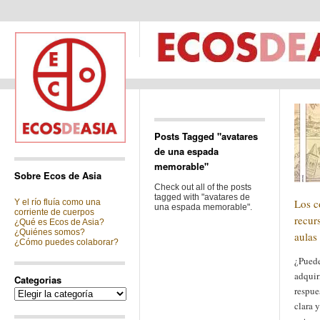
Posts Tagged "avatares
de una espada
memorable"
Sobre Ecos de Asia
Check out all of the posts
tagged with "avatares de
Los 
Y el río fluía como una
una espada memorable".
corriente de cuerpos
recur
¿Qué es Ecos de Asia?
¿Quiénes somos?
aulas
¿Cómo puedes colaborar?
¿Puede
adquir
Categorias
respue
Categorias
clara y