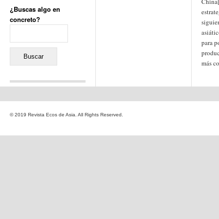
China[
¿Buscas algo en
estrat
concreto?
siguie
Buscar:
asiáti
para p
produc
más co
Comentarios recientes
Jacqueline
en
«Recuerdos
© 2019 Revista Ecos de Asia. All Rights Reserved.
de la Alhambra» y la
reinvención de un género
Yiss
en
«Recuerdos de la
Alhambra» y la reinvención
de un género
Oscar Darío Rivero Gálvez
en
Los Shimazu y Ryûkyû:
Japón conquista Okinawa
Javier Brenes
en
Porcelana
de Kutani
Name *
en
«Recuerdos de
la Alhambra» y la
reinvención de un género