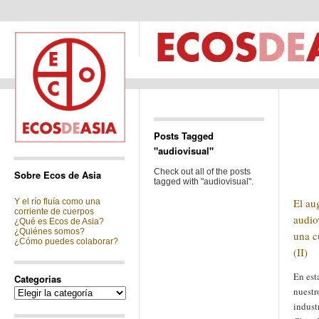
Posts Tagged
"audiovisual"
Check out all of the posts
Sobre Ecos de Asia
tagged with "audiovisual".
El au
Y el río fluía como una
corriente de cuerpos
audio
¿Qué es Ecos de Asia?
¿Quiénes somos?
una c
¿Cómo puedes colaborar?
(II)
En est
Categorias
nuestr
Categorias
indust