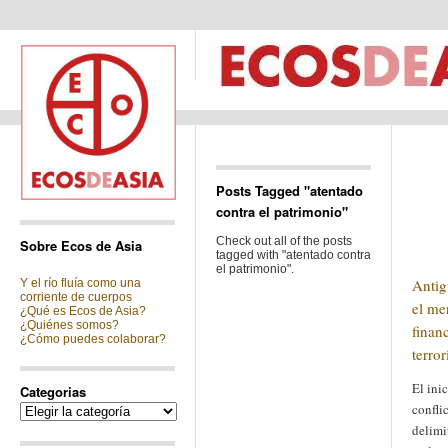
Posts Tagged "atentado
contra el patrimonio"
Check out all of the posts
Sobre Ecos de Asia
tagged with "atentado contra
el patrimonio".
Antig
Y el río fluía como una
corriente de cuerpos
el me
¿Qué es Ecos de Asia?
¿Quiénes somos?
finan
¿Cómo puedes colaborar?
terro
El ini
Categorias
confli
Categorias
delimi