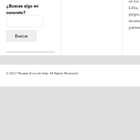
en los 
¿Buscas algo en
Libia,
concreto?
propic
Buscar:
destru
patrim
Comentarios recientes
Jacqueline
en
«Recuerdos
© 2017 Revista Ecos de Asia. All Rights Reserved.
de la Alhambra» y la
reinvención de un género
Yiss
en
«Recuerdos de la
Alhambra» y la reinvención
de un género
Oscar Darío Rivero Gálvez
en
Los Shimazu y Ryûkyû:
Japón conquista Okinawa
Javier Brenes
en
Porcelana
de Kutani
Name *
en
«Recuerdos de
la Alhambra» y la
reinvención de un género