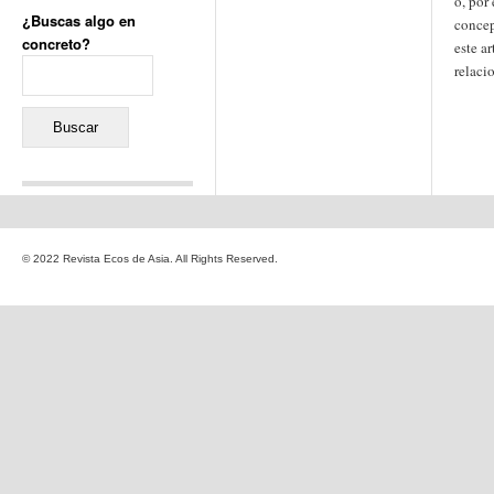
o, por 
¿Buscas algo en
concep
concreto?
este ar
Buscar:
relaci
Comentarios recientes
Jacqueline
en
«Recuerdos
© 2022 Revista Ecos de Asia. All Rights Reserved.
de la Alhambra» y la
reinvención de un género
Yiss
en
«Recuerdos de la
Alhambra» y la reinvención
de un género
Oscar Darío Rivero Gálvez
en
Los Shimazu y Ryûkyû:
Japón conquista Okinawa
Javier Brenes
en
Porcelana
de Kutani
Name *
en
«Recuerdos de
la Alhambra» y la
reinvención de un género