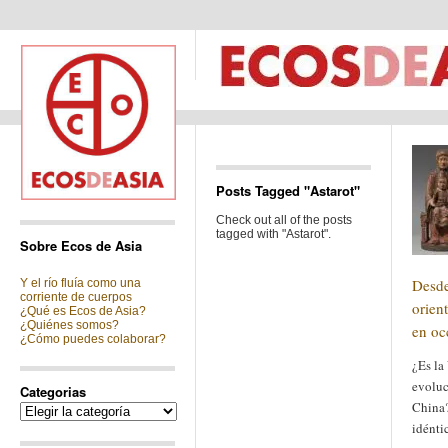
Posts Tagged "Astarot"
Check out all of the posts
tagged with "Astarot".
Sobre Ecos de Asia
Desd
Y el río fluía como una
corriente de cuerpos
orien
¿Qué es Ecos de Asia?
¿Quiénes somos?
en oc
¿Cómo puedes colaborar?
¿Es la
evoluc
Categorias
China?
Categorias
idénti