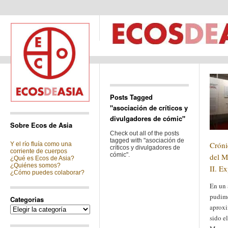
Posts Tagged
"asociación de críticos y
divulgadores de cómic"
Sobre Ecos de Asia
Check out all of the posts
tagged with "asociación de
Cróni
Y el río fluía como una
críticos y divulgadores de
corriente de cuerpos
cómic".
del M
¿Qué es Ecos de Asia?
¿Quiénes somos?
II. E
¿Cómo puedes colaborar?
En un 
pudimo
Categorias
aproxi
Categorias
sido e