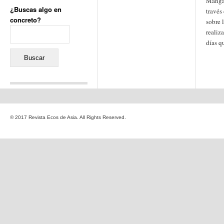
Manga 
¿Buscas algo en
través
concreto?
sobre 
Buscar:
realiz
días q
Comentarios recientes
Jacqueline
en
«Recuerdos
© 2017 Revista Ecos de Asia. All Rights Reserved.
de la Alhambra» y la
reinvención de un género
Yiss
en
«Recuerdos de la
Alhambra» y la reinvención
de un género
Oscar Darío Rivero Gálvez
en
Los Shimazu y Ryûkyû:
Japón conquista Okinawa
Javier Brenes
en
Porcelana
de Kutani
Name *
en
«Recuerdos de
la Alhambra» y la
reinvención de un género