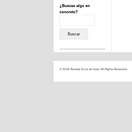
¿Buscas algo en
concreto?
Buscar:
Comentarios recientes
Jacqueline
en
«Recuerdos
© 2018 Revista Ecos de Asia. All Rights Reserved.
de la Alhambra» y la
reinvención de un género
Yiss
en
«Recuerdos de la
Alhambra» y la reinvención
de un género
Oscar Darío Rivero Gálvez
en
Los Shimazu y Ryûkyû:
Japón conquista Okinawa
Javier Brenes
en
Porcelana
de Kutani
Name *
en
«Recuerdos de
la Alhambra» y la
reinvención de un género