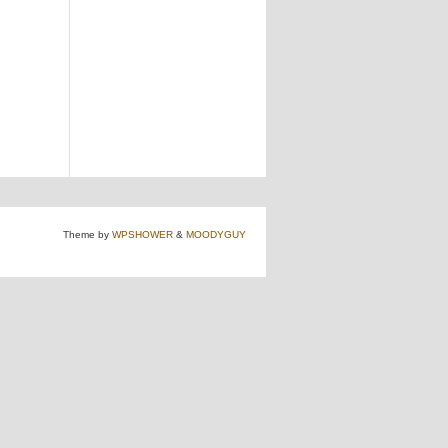
Theme by
WPSHOWER
&
MOODYGUY