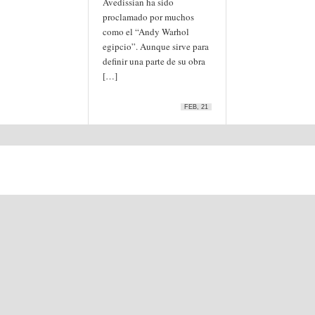
Avedissian ha sido
proclamado por muchos
como el “Andy Warhol
egipcio”. Aunque sirve para
definir una parte de su obra
[…]
FEB, 21