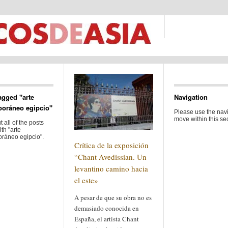
agged "arte
Navigation
oráneo egipcio"
Please use the navi
move within this sec
 all of the posts
th "arte
ráneo egipcio".
Crítica de la exposición
“Chant Avedissian. Un
levantino camino hacia
el este»
A pesar de que su obra no es
demasiado conocida en
España, el artista Chant