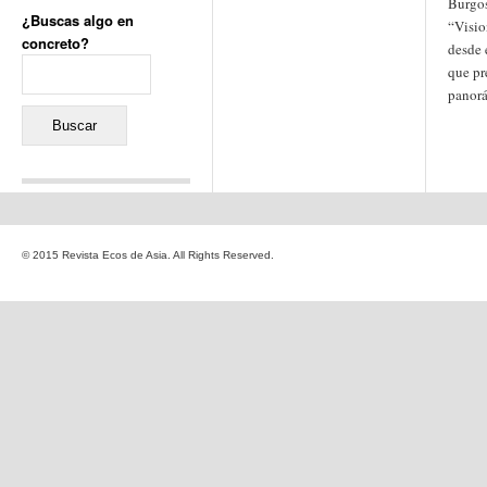
Burgos
¿Buscas algo en
“Visio
concreto?
desde 
Buscar:
que pr
panorá
Comentarios recientes
Jacqueline
en
«Recuerdos
© 2015 Revista Ecos de Asia. All Rights Reserved.
de la Alhambra» y la
reinvención de un género
Yiss
en
«Recuerdos de la
Alhambra» y la reinvención
de un género
Oscar Darío Rivero Gálvez
en
Los Shimazu y Ryûkyû:
Japón conquista Okinawa
Javier Brenes
en
Porcelana
de Kutani
Name *
en
«Recuerdos de
la Alhambra» y la
reinvención de un género