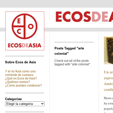
Posts Tagged "arte
colonial"
Check out all of the posts
Sobre Ecos de Asia
tagged with "arte colonial".
Un re
Y el río fluía como una
corriente de cuerpos
expos
¿Qué es Ecos de Asia?
¿Quiénes somos?
Améri
¿Cómo puedes colaborar?
confí
Hasta 
Categorias
ha est
Categorias
popula