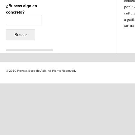
comen
¿Buscas algo en
por la
concreto?
cultur
Buscar:
a parti
artist
Comentarios recientes
Jacqueline
en
«Recuerdos
© 2019 Revista Ecos de Asia. All Rights Reserved.
de la Alhambra» y la
reinvención de un género
Yiss
en
«Recuerdos de la
Alhambra» y la reinvención
de un género
Oscar Darío Rivero Gálvez
en
Los Shimazu y Ryûkyû:
Japón conquista Okinawa
Javier Brenes
en
Porcelana
de Kutani
Name *
en
«Recuerdos de
la Alhambra» y la
reinvención de un género