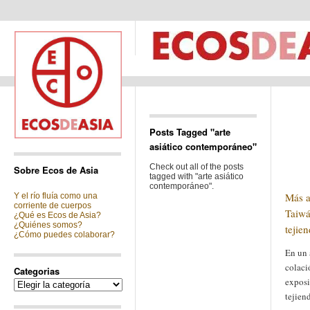
Posts Tagged "arte
asiático contemporáneo"
Check out all of the posts
Sobre Ecos de Asia
tagged with "arte asiático
contemporáneo".
Más a
Y el río fluía como una
corriente de cuerpos
Taiwá
¿Qué es Ecos de Asia?
¿Quiénes somos?
tejie
¿Cómo puedes colaborar?
En un a
colaci
Categorias
exposi
Categorias
tejien