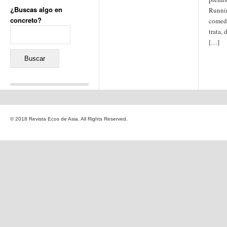
¿Buscas algo en
Runnin
concreto?
comedi
Buscar:
trata,
[…]
Comentarios recientes
Jacqueline
en
«Recuerdos
© 2018 Revista Ecos de Asia. All Rights Reserved.
de la Alhambra» y la
reinvención de un género
Yiss
en
«Recuerdos de la
Alhambra» y la reinvención
de un género
Oscar Darío Rivero Gálvez
en
Los Shimazu y Ryûkyû:
Japón conquista Okinawa
Javier Brenes
en
Porcelana
de Kutani
Name *
en
«Recuerdos de
la Alhambra» y la
reinvención de un género