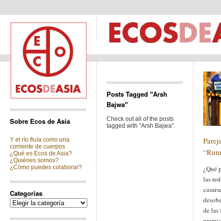
Posts Tagged "Arsh
Bajwa"
Check out all of the posts
Sobre Ecos de Asia
tagged with "Arsh Bajwa".
Pareja
Y el río fluía como una
corriente de cuerpos
“Runn
¿Qué es Ecos de Asia?
¿Quiénes somos?
¿Cómo puedes colaborar?
¿Qué p
las red
casars
Categorias
desobe
Categorias
de las 
premis