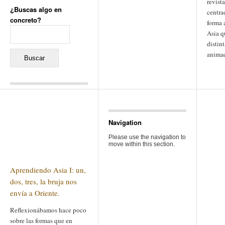
revist
¿Buscas algo en
centra
concreto?
forma 
Buscar:
Asia q
distin
animad
Comentarios recientes
Jacqueline
en
«Recuerdos
de la Alhambra» y la
Navigation
reinvención de un género
Yiss
en
«Recuerdos de la
Please use the navigation to
Alhambra» y la reinvención
move within this section.
de un género
Oscar Darío Rivero Gálvez
en
Los Shimazu y Ryûkyû:
Aprendiendo Asia I: un,
Japón conquista Okinawa
Javier Brenes
en
Porcelana
dos, tres, la bruja nos
de Kutani
Name *
envía a Oriente.
en
«Recuerdos de
la Alhambra» y la
reinvención de un género
Reflexionábamos hace poco
sobre las formas que en