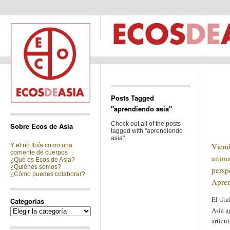
Posts Tagged
"aprendiendo asia"
Check out all of the posts
Sobre Ecos de Asia
tagged with "aprendiendo
asia".
Viend
Y el río fluía como una
corriente de cuerpos
anim
¿Qué es Ecos de Asia?
¿Quiénes somos?
perspe
¿Cómo puedes colaborar?
Apren
El tít
Categorias
Asia a
Categorias
artícu