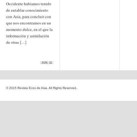
Occidente habíamos tenido
Etiquetas
de entablar conocimiento
anime
animación
arte
con Asia, para concluir con
arte
arte contemporáneo
bl
que nos encontramos en un
barcelona
japonés
China
momento dulce, en el que la
boys'love
información y asimilación
cine
Cine chino
cine indio
de otras […]
corea
Corea
Cine japonés
del Sur
cómic
crítica
edo
estados unidos
especial
exposición
fotografía
JUN, 11
homosexualidad
hong
India
irán
kong
islam
japón
japonismo
manga
© 2015 Revista Ecos de Asia. All Rights Reserved.
literatura
Meiji
Milky Way Ediciones
netflix
mujer
periodo edo
segunda guerra
satori
mundial
tailandia
taiwan
yaoi
ukiyo-e
tokio
vietnam
Zaragoza
Sobre Ecos de Asia