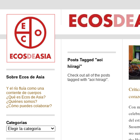
Posts Tagged "aoi
hiiragi"
Check out all of the posts
Sobre Ecos de Asia
tagged with "aoi hiiragi".
Crític
Y el río fluía como una
corriente de cuerpos
coraz
¿Qué es Ecos de Asia?
¿Quiénes somos?
¿Cómo puedes colaborar?
Con mo
celebr
del es
Categorias
Susurr
Categorias
wo sum
the He