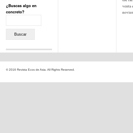
¿Buscas algo en
venta 
concreto?
novie
Buscar:
Comentarios recientes
Jacqueline
en
«Recuerdos
© 2016 Revista Ecos de Asia. All Rights Reserved.
de la Alhambra» y la
reinvención de un género
Yiss
en
«Recuerdos de la
Alhambra» y la reinvención
de un género
Oscar Darío Rivero Gálvez
en
Los Shimazu y Ryûkyû:
Japón conquista Okinawa
Javier Brenes
en
Porcelana
de Kutani
Name *
en
«Recuerdos de
la Alhambra» y la
reinvención de un género