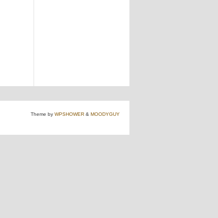
Theme by
WPSHOWER
&
MOODYGUY