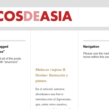
agged
Navigation
os"
Please use the navi
move within this sec
 all of the posts
th "anuncios".
Muñecas viajeras II.
Destino: Ilustración y
pintura.
En el artículo anterior,
abordamos una breve
introducción al Japonismo,
que, entre otros asuntos,