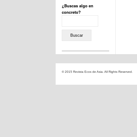
¿Buscas algo en
concreto?
Buscar:
Comentarios recientes
Jacqueline
en
«Recuerdos
© 2015 Revista Ecos de Asia. All Rights Reserved.
de la Alhambra» y la
reinvención de un género
Yiss
en
«Recuerdos de la
Alhambra» y la reinvención
de un género
Oscar Darío Rivero Gálvez
en
Los Shimazu y Ryûkyû:
Japón conquista Okinawa
Javier Brenes
en
Porcelana
de Kutani
Name *
en
«Recuerdos de
la Alhambra» y la
reinvención de un género