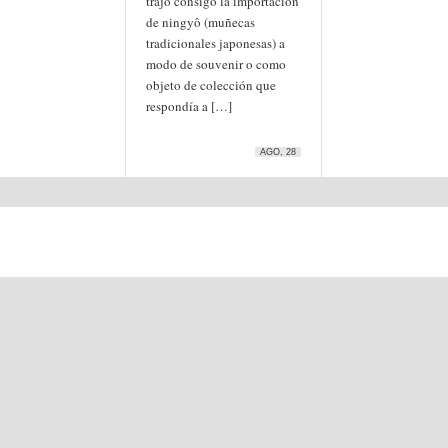
trajo consigo la importación
de ningyô (muñecas
tradicionales japonesas) a
modo de souvenir o como
objeto de colección que
respondía a […]
AGO, 28