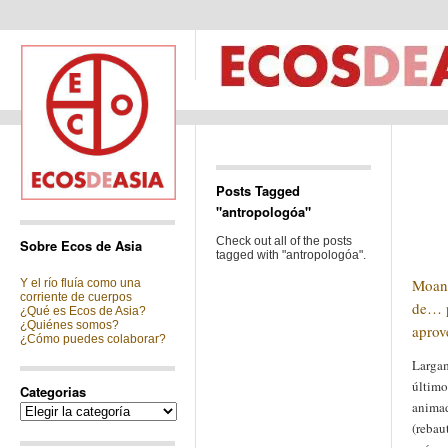
Posts Tagged
"antropologóa"
Check out all of the posts
Sobre Ecos de Asia
tagged with "antropologóa".
Moana
Y el río fluía como una
corriente de cuerpos
de… p
¿Qué es Ecos de Asia?
¿Quiénes somos?
aprov
¿Cómo puedes colaborar?
Largam
último
Categorias
anima
Categorias
(rebau