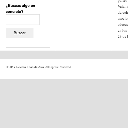
países
¿Buscas algo en
Vaiana
concreto?
derech
Buscar:
asocia
adecua
en los
23 de 
Comentarios recientes
Jacqueline
en
«Recuerdos
© 2017 Revista Ecos de Asia. All Rights Reserved.
de la Alhambra» y la
reinvención de un género
Yiss
en
«Recuerdos de la
Alhambra» y la reinvención
de un género
Oscar Darío Rivero Gálvez
en
Los Shimazu y Ryûkyû:
Japón conquista Okinawa
Javier Brenes
en
Porcelana
de Kutani
Name *
en
«Recuerdos de
la Alhambra» y la
reinvención de un género