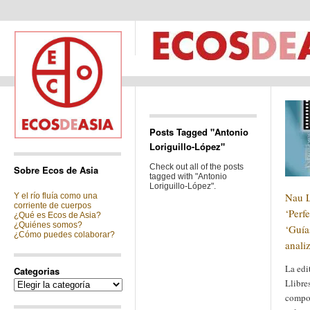
Posts Tagged "Antonio
Loriguillo-López"
Check out all of the posts
Sobre Ecos de Asia
tagged with "Antonio
Loriguillo-López".
Nau L
Y el río fluía como una
corriente de cuerpos
‘Perfe
¿Qué es Ecos de Asia?
¿Quiénes somos?
‘Guía
¿Cómo puedes colaborar?
analiz
La edi
Categorias
Llibre
Categorias
compon