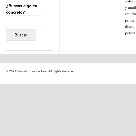
colecc
¿Buscas algo en
y anal
concreto?
estudi
Buscar:
primer
disecc
pelícu
Comentarios recientes
Jacqueline
en
«Recuerdos
© 2021 Revista Ecos de Asia. All Rights Reserved.
de la Alhambra» y la
reinvención de un género
Yiss
en
«Recuerdos de la
Alhambra» y la reinvención
de un género
Oscar Darío Rivero Gálvez
en
Los Shimazu y Ryûkyû:
Japón conquista Okinawa
Javier Brenes
en
Porcelana
de Kutani
Name *
en
«Recuerdos de
la Alhambra» y la
reinvención de un género