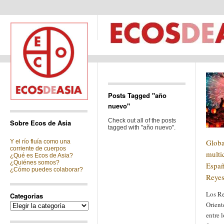
Posts Tagged "año
nuevo"
Check out all of the posts
Sobre Ecos de Asia
tagged with "año nuevo".
Globa
Y el río fluía como una
corriente de cuerpos
multi
¿Qué es Ecos de Asia?
¿Quiénes somos?
Españ
¿Cómo puedes colaborar?
Reyes
Los R
Categorias
Orient
Categorias
entre 