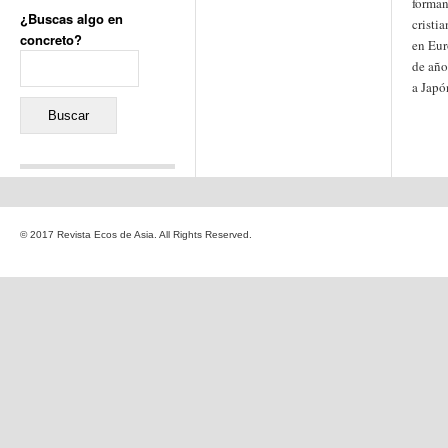
forman
¿Buscas algo en
cristi
concreto?
en Eur
Buscar:
de año
a Japó
Comentarios recientes
Jacqueline
en
«Recuerdos
© 2017 Revista Ecos de Asia. All Rights Reserved.
de la Alhambra» y la
reinvención de un género
Yiss
en
«Recuerdos de la
Alhambra» y la reinvención
de un género
Oscar Darío Rivero Gálvez
en
Los Shimazu y Ryûkyû:
Japón conquista Okinawa
Javier Brenes
en
Porcelana
de Kutani
Name *
en
«Recuerdos de
la Alhambra» y la
reinvención de un género