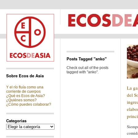
Posts Tagged "anko"
Check out all of the posts
tagged with "anko".
Sobre Ecos de Asia
La ga
Y el río fluía como una
corriente de cuerpos
del S
¿Qué es Ecos de Asia?
¿Quiénes somos?
ingre
¿Cómo puedes colaborar?
elabo
princ
Categorias
Categorias
Siempr
comid