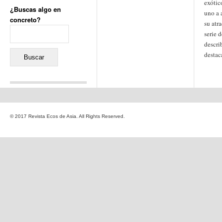
exótic
¿Buscas algo en
uno a 
concreto?
su atra
Buscar:
serie d
descri
destac
Comentarios recientes
Jacqueline
en
«Recuerdos
© 2017 Revista Ecos de Asia. All Rights Reserved.
de la Alhambra» y la
reinvención de un género
Yiss
en
«Recuerdos de la
Alhambra» y la reinvención
de un género
Oscar Darío Rivero Gálvez
en
Los Shimazu y Ryûkyû:
Japón conquista Okinawa
Javier Brenes
en
Porcelana
de Kutani
Name *
en
«Recuerdos de
la Alhambra» y la
reinvención de un género