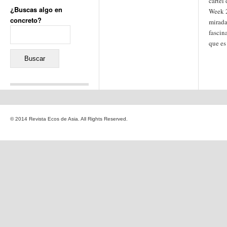
cartel
¿Buscas algo en
Week 2
concreto?
mirada
Buscar:
fascin
que es
Comentarios recientes
Jacqueline
en
«Recuerdos
© 2014 Revista Ecos de Asia. All Rights Reserved.
de la Alhambra» y la
reinvención de un género
Yiss
en
«Recuerdos de la
Alhambra» y la reinvención
de un género
Oscar Darío Rivero Gálvez
en
Los Shimazu y Ryûkyû:
Japón conquista Okinawa
Javier Brenes
en
Porcelana
de Kutani
Name *
en
«Recuerdos de
la Alhambra» y la
reinvención de un género