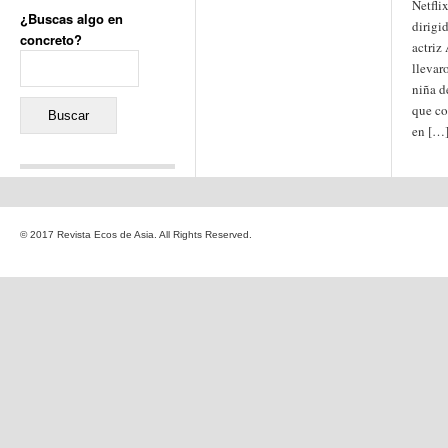
Netfli
¿Buscas algo en
dirigi
concreto?
actriz
Buscar:
llevar
niña d
que co
en […
Comentarios recientes
Jacqueline
en
«Recuerdos
© 2017 Revista Ecos de Asia. All Rights Reserved.
de la Alhambra» y la
reinvención de un género
Yiss
en
«Recuerdos de la
Alhambra» y la reinvención
de un género
Oscar Darío Rivero Gálvez
en
Los Shimazu y Ryûkyû:
Japón conquista Okinawa
Javier Brenes
en
Porcelana
de Kutani
Name *
en
«Recuerdos de
la Alhambra» y la
reinvención de un género