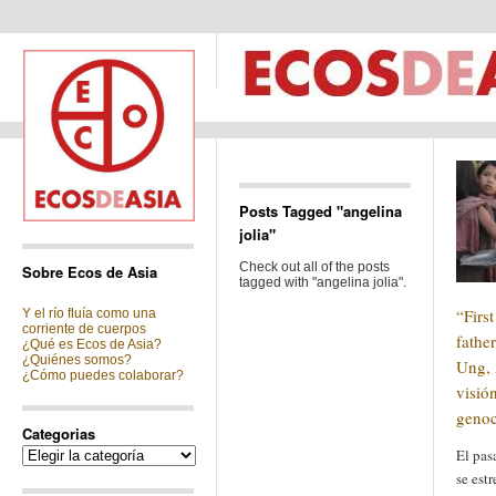
Posts Tagged "angelina
jolia"
Check out all of the posts
Sobre Ecos de Asia
tagged with "angelina jolia".
“Firs
Y el río fluía como una
corriente de cuerpos
fathe
¿Qué es Ecos de Asia?
¿Quiénes somos?
Ung, 
¿Cómo puedes colaborar?
visió
geno
Categorias
Categorias
El pas
se est