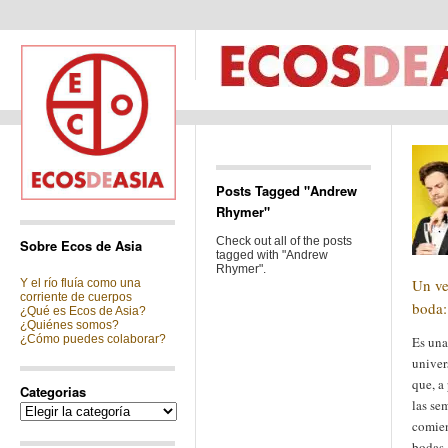
Posts Tagged "Andrew
Rhymer"
Check out all of the posts
Sobre Ecos de Asia
tagged with "Andrew
Rhymer".
Un ve
Y el río fluía como una
corriente de cuerpos
boda:
¿Qué es Ecos de Asia?
¿Quiénes somos?
¿Cómo puedes colaborar?
Es una
univer
que, a 
Categorias
las se
Categorias
comien
bodas.