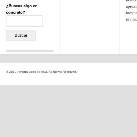
¿Buscas algo en
aproxi
concreto?
inevit
Buscar:
invita
Comentarios recientes
Jacqueline
en
«Recuerdos
© 2019 Revista Ecos de Asia. All Rights Reserved.
de la Alhambra» y la
reinvención de un género
Yiss
en
«Recuerdos de la
Alhambra» y la reinvención
de un género
Oscar Darío Rivero Gálvez
en
Los Shimazu y Ryûkyû:
Japón conquista Okinawa
Javier Brenes
en
Porcelana
de Kutani
Name *
en
«Recuerdos de
la Alhambra» y la
reinvención de un género