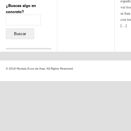
españo
¿Buscas algo en
ver lo
concreto?
se han
Buscar:
con te
[…]
Comentarios recientes
Jacqueline
en
«Recuerdos
© 2018 Revista Ecos de Asia. All Rights Reserved.
de la Alhambra» y la
reinvención de un género
Yiss
en
«Recuerdos de la
Alhambra» y la reinvención
de un género
Oscar Darío Rivero Gálvez
en
Los Shimazu y Ryûkyû:
Japón conquista Okinawa
Javier Brenes
en
Porcelana
de Kutani
Name *
en
«Recuerdos de
la Alhambra» y la
reinvención de un género