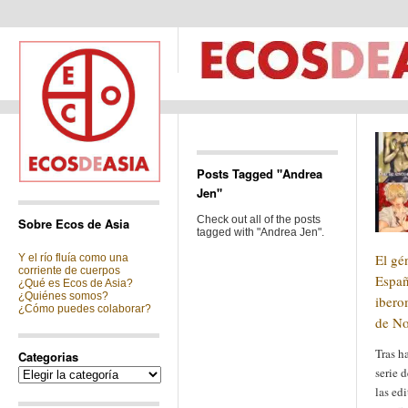
Posts Tagged "Andrea
Jen"
Check out all of the posts
Sobre Ecos de Asia
tagged with "Andrea Jen".
El gé
Y el río fluía como una
corriente de cuerpos
Españ
¿Qué es Ecos de Asia?
¿Quiénes somos?
ibero
¿Cómo puedes colaborar?
de No
Tras h
Categorias
serie d
Categorias
las ed