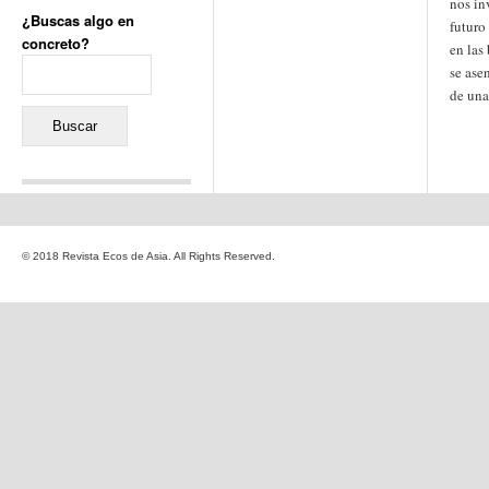
nos in
¿Buscas algo en
futuro
concreto?
en las
Buscar:
se ase
de una
Comentarios recientes
Jacqueline
en
«Recuerdos
© 2018 Revista Ecos de Asia. All Rights Reserved.
de la Alhambra» y la
reinvención de un género
Yiss
en
«Recuerdos de la
Alhambra» y la reinvención
de un género
Oscar Darío Rivero Gálvez
en
Los Shimazu y Ryûkyû:
Japón conquista Okinawa
Javier Brenes
en
Porcelana
de Kutani
Name *
en
«Recuerdos de
la Alhambra» y la
reinvención de un género