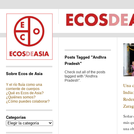
Posts Tagged "Andhra
Pradesh"
Check out all of the posts
Sobre Ecos de Asia
tagged with "Andhra
Pradesh".
Una c
Y el río fluía como una
corriente de cuerpos
India
¿Qué es Ecos de Asia?
¿Quiénes somos?
Rode
¿Cómo puedes colaborar?
Zara
Soñar 
Categorias
más qu
Categorias
una ob