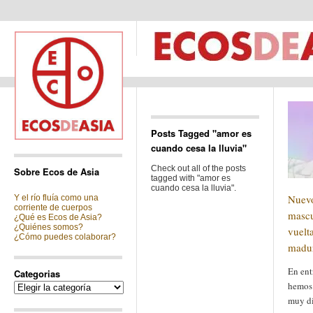
Posts Tagged "amor es
cuando cesa la lluvia"
Check out all of the posts
Sobre Ecos de Asia
tagged with "amor es
cuando cesa la lluvia".
Nuev
Y el río fluía como una
corriente de cuerpos
mascu
¿Qué es Ecos de Asia?
¿Quiénes somos?
vuelta
¿Cómo puedes colaborar?
madu
En ent
Categorias
hemos 
Categorias
muy di