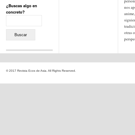
person
¿Buscas algo en
nos ap
concreto?
anime,
Buscar:
sigui
tradic
otras 
perspe
Comentarios recientes
Jacqueline
en
«Recuerdos
© 2017 Revista Ecos de Asia. All Rights Reserved.
de la Alhambra» y la
reinvención de un género
Yiss
en
«Recuerdos de la
Alhambra» y la reinvención
de un género
Oscar Darío Rivero Gálvez
en
Los Shimazu y Ryûkyû:
Japón conquista Okinawa
Javier Brenes
en
Porcelana
de Kutani
Name *
en
«Recuerdos de
la Alhambra» y la
reinvención de un género