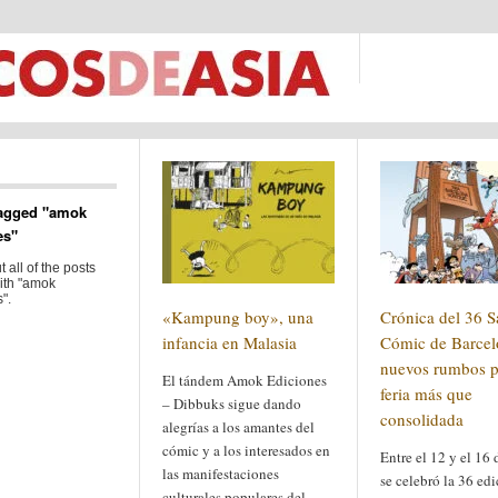
agged "amok
es"
 all of the posts
ith "amok
".
«Kampung boy», una
Crónica del 36 S
infancia en Malasia
Cómic de Barcel
nuevos rumbos p
El tándem Amok Ediciones
feria más que
– Dibbuks sigue dando
consolidada
alegrías a los amantes del
cómic y a los interesados en
Entre el 12 y el 16 
las manifestaciones
se celebró la 36 edi
culturales populares del