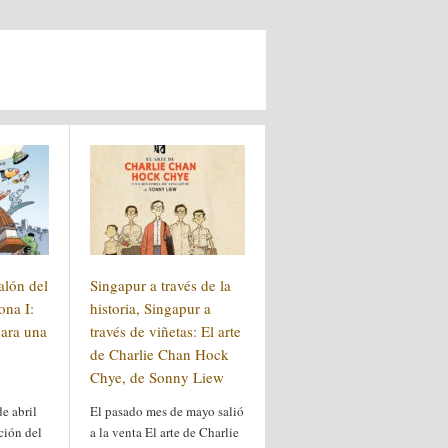
alón del
Singapur a través de la
ona I:
historia, Singapur a
ara una
través de viñetas: El arte
de Charlie Chan Hock
Chye, de Sonny Liew
de abril
El pasado mes de mayo salió
ción del
a la venta El arte de Charlie