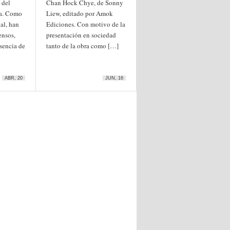
 del
Chan Hock Chye, de Sonny
a. Como
Liew, editado por Amok
al, han
Ediciones. Con motivo de la
ensos,
presentación en sociedad
sencia de
tanto de la obra como […]
ABR, 20
JUN, 16