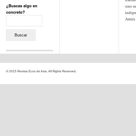
¿Buscas algo en
sino u
concreto?
indepe
Buscar:
Amira
Comentarios recientes
Jacqueline
en
«Recuerdos
© 2015 Revista Ecos de Asia. All Rights Reserved.
de la Alhambra» y la
reinvención de un género
Yiss
en
«Recuerdos de la
Alhambra» y la reinvención
de un género
Oscar Darío Rivero Gálvez
en
Los Shimazu y Ryûkyû:
Japón conquista Okinawa
Javier Brenes
en
Porcelana
de Kutani
Name *
en
«Recuerdos de
la Alhambra» y la
reinvención de un género