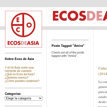
Posts Tagged "Amira"
Check out all of the posts
tagged with "Amira".
Sobre Ecos de Asia
Críti
Y el río fluía como una
corriente de cuerpos
(2014
¿Qué es Ecos de Asia?
¿Quiénes somos?
¿Cómo puedes colaborar?
La com
género
para la
Categorias
estado
Categorias
desde 
traemo