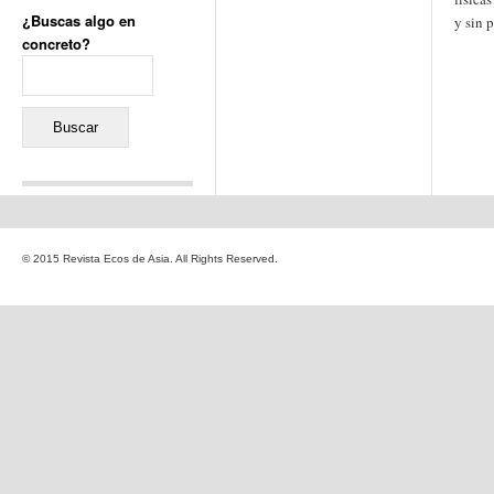
¿Buscas algo en
y sin 
concreto?
Buscar:
Comentarios recientes
Jacqueline
en
«Recuerdos
© 2015 Revista Ecos de Asia. All Rights Reserved.
de la Alhambra» y la
reinvención de un género
Yiss
en
«Recuerdos de la
Alhambra» y la reinvención
de un género
Oscar Darío Rivero Gálvez
en
Los Shimazu y Ryûkyû:
Japón conquista Okinawa
Javier Brenes
en
Porcelana
de Kutani
Name *
en
«Recuerdos de
la Alhambra» y la
reinvención de un género