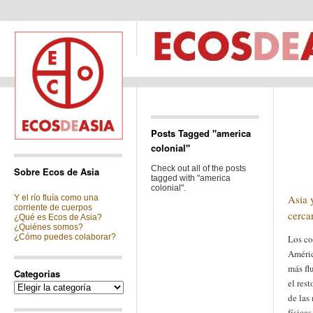
Posts Tagged "america
colonial"
Check out all of the posts
Sobre Ecos de Asia
tagged with "america
colonial".
Asia 
Y el río fluía como una
corriente de cuerpos
cercan
¿Qué es Ecos de Asia?
¿Quiénes somos?
¿Cómo puedes colaborar?
Los co
Améric
más fl
Categorias
el rest
Categorias
de las
físicas