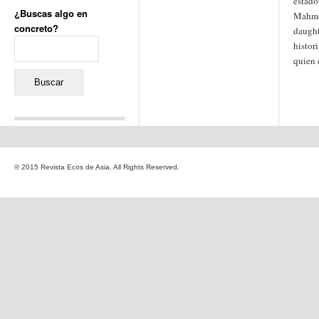
estado
¿Buscas algo en
Mahmo
concreto?
daught
Buscar:
histori
quien 
Comentarios recientes
Jacqueline
en
«Recuerdos
© 2015 Revista Ecos de Asia. All Rights Reserved.
de la Alhambra» y la
reinvención de un género
Yiss
en
«Recuerdos de la
Alhambra» y la reinvención
de un género
Oscar Darío Rivero Gálvez
en
Los Shimazu y Ryûkyû:
Japón conquista Okinawa
Javier Brenes
en
Porcelana
de Kutani
Name *
en
«Recuerdos de
la Alhambra» y la
reinvención de un género