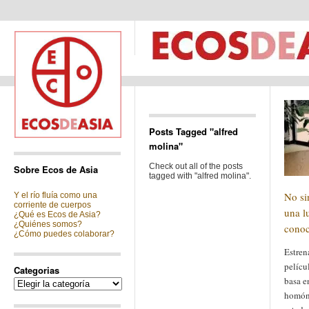
Posts Tagged "alfred
molina"
Check out all of the posts
Sobre Ecos de Asia
tagged with "alfred molina".
No si
Y el río fluía como una
corriente de cuerpos
una l
¿Qué es Ecos de Asia?
¿Quiénes somos?
conoc
¿Cómo puedes colaborar?
Estren
pelícu
Categorias
basa en
Categorias
homón