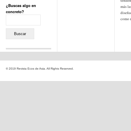
tenden
¿Buscas algo en
más la
concreto?
diseña
Buscar:
como r
Comentarios recientes
Jacqueline
en
«Recuerdos
© 2019 Revista Ecos de Asia. All Rights Reserved.
de la Alhambra» y la
reinvención de un género
Yiss
en
«Recuerdos de la
Alhambra» y la reinvención
de un género
Oscar Darío Rivero Gálvez
en
Los Shimazu y Ryûkyû:
Japón conquista Okinawa
Javier Brenes
en
Porcelana
de Kutani
Name *
en
«Recuerdos de
la Alhambra» y la
reinvención de un género