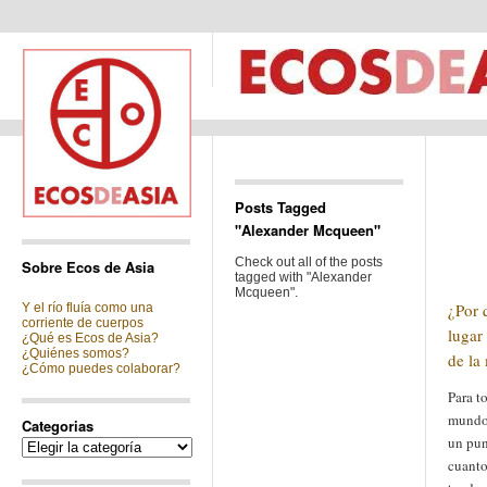
Posts Tagged
"Alexander Mcqueen"
Check out all of the posts
Sobre Ecos de Asia
tagged with "Alexander
Mcqueen".
¿Por 
Y el río fluía como una
corriente de cuerpos
lugar
¿Qué es Ecos de Asia?
¿Quiénes somos?
de la
¿Cómo puedes colaborar?
Para t
mundo 
Categorias
un pun
Categorias
cuanto