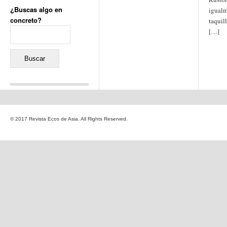
¿Buscas algo en
igualm
concreto?
taquil
Buscar:
[…]
Comentarios recientes
Jacqueline
en
«Recuerdos
© 2017 Revista Ecos de Asia. All Rights Reserved.
de la Alhambra» y la
reinvención de un género
Yiss
en
«Recuerdos de la
Alhambra» y la reinvención
de un género
Oscar Darío Rivero Gálvez
en
Los Shimazu y Ryûkyû:
Japón conquista Okinawa
Javier Brenes
en
Porcelana
de Kutani
Name *
en
«Recuerdos de
la Alhambra» y la
reinvención de un género