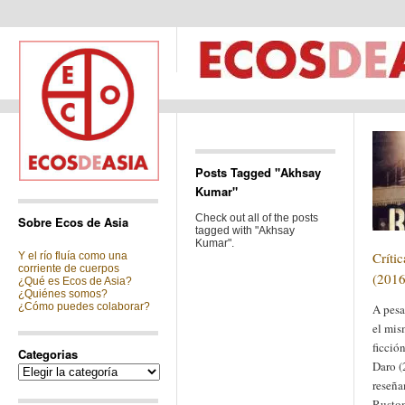
Posts Tagged "Akhsay
Kumar"
Check out all of the posts
Sobre Ecos de Asia
tagged with "Akhsay
Kumar".
Críti
Y el río fluía como una
corriente de cuerpos
(2016
¿Qué es Ecos de Asia?
¿Quiénes somos?
¿Cómo puedes colaborar?
A pesa
el mis
ficció
Categorias
Daro (
Categorias
reseña
Rustom