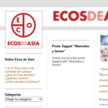
Posts Tagged "Akamatsu
y Seven"
Check out all of the posts
Sobre Ecos de Asia
tagged with "Akamatsu y
Seven".
“Akam
Y el río fluía como una
corriente de cuerpos
Macar
¿Qué es Ecos de Asia?
¿Quiénes somos?
drama
¿Cómo puedes colaborar?
roman
mano
Categorias
Categorias
El pas
a las 