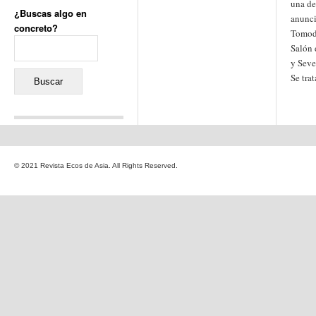
una de
¿Buscas algo en
anunci
concreto?
Tomod
Buscar:
Salón
y Seve
Se tra
Comentarios recientes
Jacqueline
en
«Recuerdos
© 2021 Revista Ecos de Asia. All Rights Reserved.
de la Alhambra» y la
reinvención de un género
Yiss
en
«Recuerdos de la
Alhambra» y la reinvención
de un género
Oscar Darío Rivero Gálvez
en
Los Shimazu y Ryûkyû:
Japón conquista Okinawa
Javier Brenes
en
Porcelana
de Kutani
Name *
en
«Recuerdos de
la Alhambra» y la
reinvención de un género